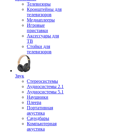
Телевизоры
Кронштейны для
телевизоров
Медиаплееры
Игровые
приставки
Аксессуары для
ТВ
Стойки для
телевизоров
Звук
Стереосистемы
Аудиосистемы 2.1
Аудиосистемы 5.1
Наушники
Плеера
Портативная
акустика
Саундбары
Компьютерная
акустика