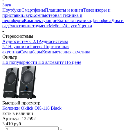
Звук
Ноутбуки
Смартфоны
Планшеты и книги
Телевизоры и
приставки
Звук
Компьютерная техника и
периферия
Комплектующие
Бытовая техника
Для офиса
Дом и
сад
Электроинструмент
Мебель
Услуги
Уценка
-
Стереосистемы
Аудиосистемы 2.1
Аудиосистемы
5.1
Наушники
Плеера
Портативная
акустика
Саундбары
Компьютерная акустика
Фильтр
По популярности
По алфавиту
По цене
Быстрый просмотр
Колонки Oklick OK-118 Black
Есть в наличии
Артикул: 122592
3 410
руб.
-
+