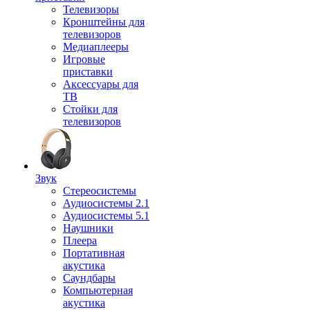
Телевизоры
Кронштейны для
телевизоров
Медиаплееры
Игровые
приставки
Аксессуары для
ТВ
Стойки для
телевизоров
Звук
Стереосистемы
Аудиосистемы 2.1
Аудиосистемы 5.1
Наушники
Плеера
Портативная
акустика
Саундбары
Компьютерная
акустика