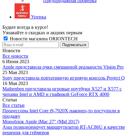
Предпродажная проверка
Уценка
Будьте всегда в курсе!
Узнавайте о скидках и акциях первым
Новости магазина ORIONTECH
Новости
Все новости
6 Июня 2023
Apple представила очки смешанной реальности Vision Pro
25 Мая 2023
Sony представила портативную игровую консоль Project Q
16 Мая 2023
Maibenben представила игровые ноутбуки X527 и X577 с
чипами Intel и AMD и графикой GeForce RTX 4000
Статьи
Все статьи
Процессоры Intel Core i9-7920X наконец-то поступили в
продажу
Моноблок Apple iMac 27″ (Mid 2017)
Asus позиционирует маршрутизатор RT-AC86U в качестве
решения для геймеров