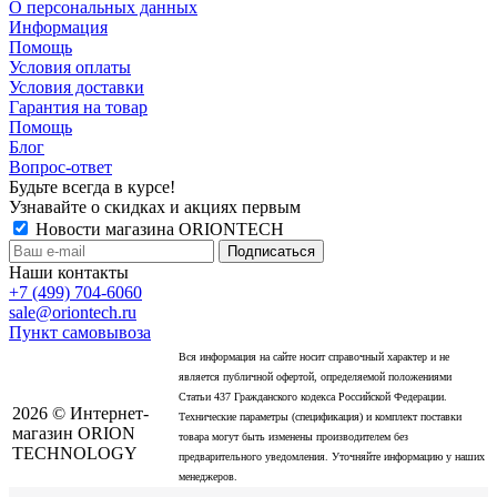
О персональных данных
Информация
Помощь
Условия оплаты
Условия доставки
Гарантия на товар
Помощь
Блог
Вопрос-ответ
Будьте всегда в курсе!
Узнавайте о скидках и акциях первым
Новости магазина ORIONTECH
Наши контакты
+7 (499) 704-6060
sale@oriontech.ru
Пункт самовывоза
Вся информация на сайте носит справочный характер и не
является публичной офертой, определяемой положениями
Статьи 437 Гражданского кодекса Российской Федерации.
2026 © Интернет-
Технические параметры (спецификация) и комплект поставки
магазин ORION
товара могут быть изменены производителем без
TECHNOLOGY
предварительного уведомления. Уточняйте информацию у наших
менеджеров.