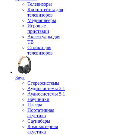
Телевизоры
Кронштейны для
телевизоров
Медиаплееры
Игровые
приставки
Аксессуары для
ТВ
Стойки для
телевизоров
Звук
Стереосистемы
Аудиосистемы 2.1
Аудиосистемы 5.1
Наушники
Плеера
Портативная
акустика
Саундбары
Компьютерная
акустика