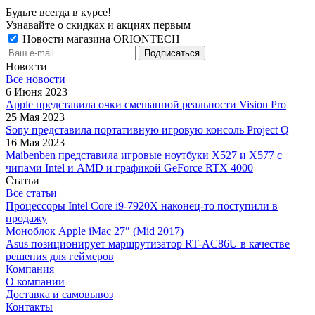
Будьте всегда в курсе!
Узнавайте о скидках и акциях первым
Новости магазина ORIONTECH
Новости
Все новости
6 Июня 2023
Apple представила очки смешанной реальности Vision Pro
25 Мая 2023
Sony представила портативную игровую консоль Project Q
16 Мая 2023
Maibenben представила игровые ноутбуки X527 и X577 с
чипами Intel и AMD и графикой GeForce RTX 4000
Статьи
Все статьи
Процессоры Intel Core i9-7920X наконец-то поступили в
продажу
Моноблок Apple iMac 27″ (Mid 2017)
Asus позиционирует маршрутизатор RT-AC86U в качестве
решения для геймеров
Компания
О компании
Доставка и самовывоз
Контакты