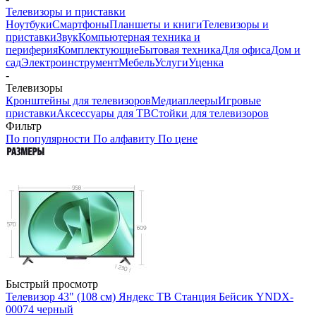
Телевизоры и приставки
Ноутбуки
Смартфоны
Планшеты и книги
Телевизоры и
приставки
Звук
Компьютерная техника и
периферия
Комплектующие
Бытовая техника
Для офиса
Дом и
сад
Электроинструмент
Мебель
Услуги
Уценка
-
Телевизоры
Кронштейны для телевизоров
Медиаплееры
Игровые
приставки
Аксессуары для ТВ
Стойки для телевизоров
Фильтр
По популярности
По алфавиту
По цене
Быстрый просмотр
Телевизор 43" (108 см) Яндекс ТВ Станция Бейсик YNDX-
00074 черный