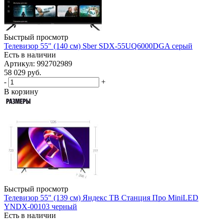
Быстрый просмотр
Телевизор 55" (140 см) Sber SDX-55UQ6000DGA серый
Есть в наличии
Артикул: 992702989
58 029
руб.
-
+
В корзину
Быстрый просмотр
Телевизор 55" (139 см) Яндекс ТВ Станция Про MiniLED
YNDX-00103 черный
Есть в наличии