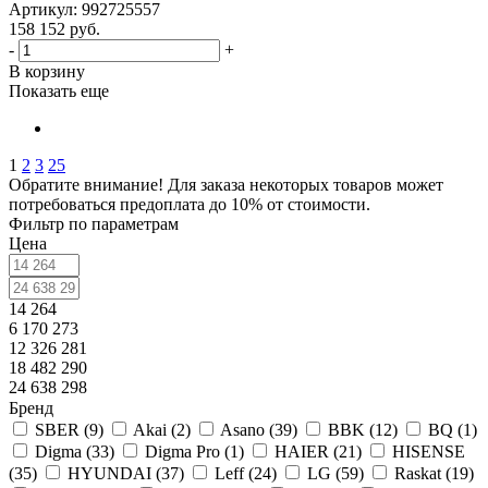
Артикул: 992725557
158 152
руб.
-
+
В корзину
Показать еще
1
2
3
25
Обратите внимание! Для заказа некоторых товаров может
потребоваться предоплата до 10% от стоимости.
Фильтр по параметрам
Цена
14 264
6 170 273
12 326 281
18 482 290
24 638 298
Бренд
SBER (
9
)
Akai (
2
)
Asano (
39
)
BBK (
12
)
BQ (
1
)
Digma (
33
)
Digma Pro (
1
)
HAIER (
21
)
HISENSE
(
35
)
HYUNDAI (
37
)
Leff (
24
)
LG (
59
)
Raskat (
19
)