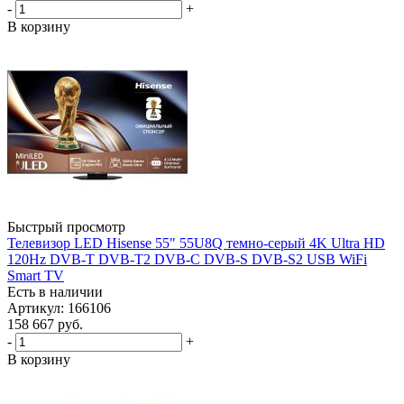
-
+
В корзину
Быстрый просмотр
Телевизор LED Hisense 55" 55U8Q темно-серый 4K Ultra HD
120Hz DVB-T DVB-T2 DVB-C DVB-S DVB-S2 USB WiFi
Smart TV
Есть в наличии
Артикул: 166106
158 667
руб.
-
+
В корзину