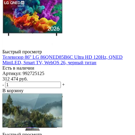
Быстрый просмотр
Телевизор 86'' LG 86QNED85B6C Ultra HD 120Hz, QNED
MiniLED, Smart TV, WebOS 26, черный титан
Есть в наличии
Артикул: 992725125
312 474
руб.
-
+
В корзину
Быстрый просмотр