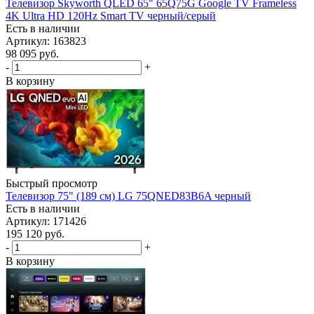
Телевизор Skyworth QLED 65" 65Q75G Google TV Frameless
4K Ultra HD 120Hz Smart TV черный/серый
Есть в наличии
Артикул: 163823
98 095
руб.
-
+
В корзину
Быстрый просмотр
Телевизор 75" (189 см) LG 75QNED83B6A черный
Есть в наличии
Артикул: 171426
195 120
руб.
-
+
В корзину