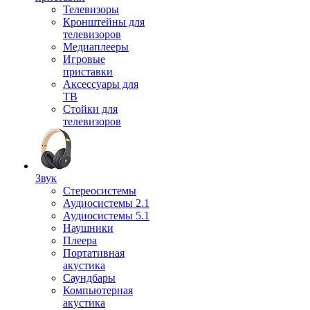
Телевизоры
Кронштейны для
телевизоров
Медиаплееры
Игровые
приставки
Аксессуары для
ТВ
Стойки для
телевизоров
Звук
Стереосистемы
Аудиосистемы 2.1
Аудиосистемы 5.1
Наушники
Плеера
Портативная
акустика
Саундбары
Компьютерная
акустика