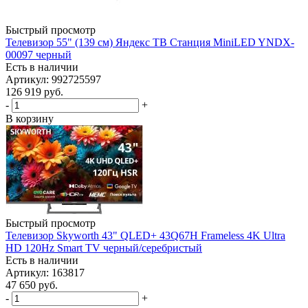
Быстрый просмотр
Телевизор 55" (139 см) Яндекс ТВ Станция MiniLED YNDX-
00097 черный
Есть в наличии
Артикул: 992725597
126 919
руб.
-
+
В корзину
Быстрый просмотр
Телевизор Skyworth 43" QLED+ 43Q67H Frameless 4K Ultra
HD 120Hz Smart TV черный/серебристый
Есть в наличии
Артикул: 163817
47 650
руб.
-
+