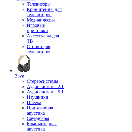
Телевизоры
Кронштейны для
телевизоров
Медиаплееры
Игровые
приставки
Аксессуары для
ТВ
Стойки для
телевизоров
Звук
Стереосистемы
Аудиосистемы 2.1
Аудиосистемы 5.1
Наушники
Плеера
Портативная
акустика
Саундбары
Компьютерная
акустика