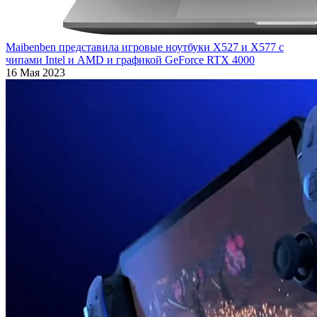
Maibenben представила игровые ноутбуки X527 и X577 с
чипами Intel и AMD и графикой GeForce RTX 4000
16 Мая 2023