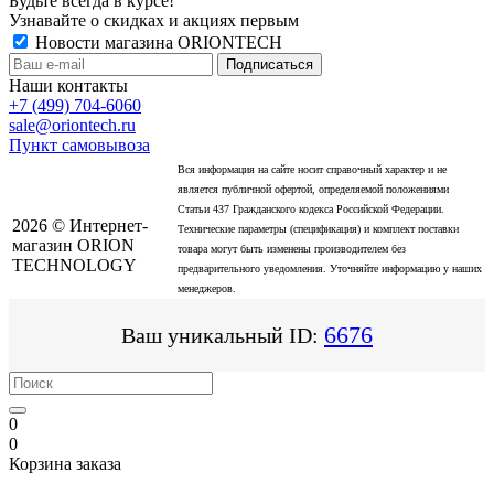
Будьте всегда в курсе!
Узнавайте о скидках и акциях первым
Новости магазина ORIONTECH
Наши контакты
+7 (499) 704-6060
sale@oriontech.ru
Пункт самовывоза
Вся информация на сайте носит справочный характер и не
является публичной офертой, определяемой положениями
Статьи 437 Гражданского кодекса Российской Федерации.
2026 © Интернет-
Технические параметры (спецификация) и комплект поставки
магазин ORION
товара могут быть изменены производителем без
TECHNOLOGY
предварительного уведомления. Уточняйте информацию у наших
менеджеров.
6676
Ваш уникальный ID:
0
0
Корзина заказа