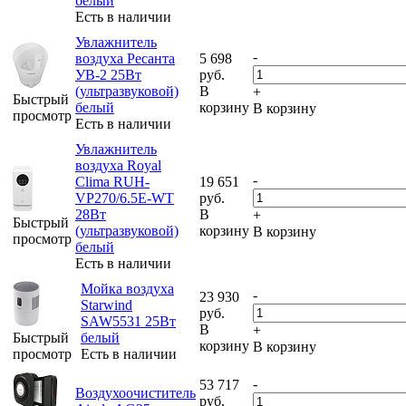
белый
Есть в наличии
Увлажнитель
-
воздуха Ресанта
5 698
УВ-2 25Вт
руб.
(ультразвуковой)
В
+
Быстрый
белый
корзину
В корзину
просмотр
Есть в наличии
Увлажнитель
воздуха Royal
-
Clima RUH-
19 651
VP270/6.5E-WT
руб.
28Вт
В
+
Быстрый
(ультразвуковой)
корзину
В корзину
просмотр
белый
Есть в наличии
Мойка воздуха
-
23 930
Starwind
руб.
SAW5531 25Вт
В
+
Быстрый
белый
корзину
В корзину
просмотр
Есть в наличии
-
53 717
Воздухоочиститель
руб.