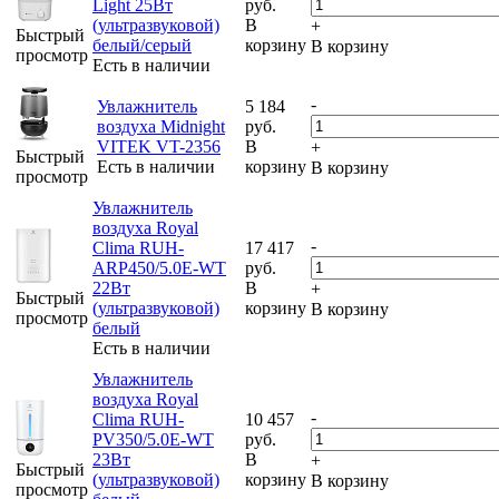
Light 25Вт
руб.
(ультразвуковой)
В
+
Быстрый
белый/серый
корзину
В корзину
просмотр
Есть в наличии
-
Увлажнитель
5 184
воздуха Midnight
руб.
VITEK VT-2356
В
+
Быстрый
Есть в наличии
корзину
В корзину
просмотр
Увлажнитель
воздуха Royal
-
Clima RUH-
17 417
ARP450/5.0E-WT
руб.
22Вт
В
+
Быстрый
(ультразвуковой)
корзину
В корзину
просмотр
белый
Есть в наличии
Увлажнитель
воздуха Royal
-
Clima RUH-
10 457
PV350/5.0E-WT
руб.
23Вт
В
+
Быстрый
(ультразвуковой)
корзину
В корзину
просмотр