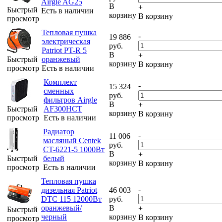
Airgle AG25
В
+
Быстрый
Есть в наличии
корзину
В корзину
просмотр
Тепловая пушка
-
19 886
электрическая
руб.
Patriot PT-R 5
В
+
Быстрый
оранжевый
корзину
В корзину
просмотр
Есть в наличии
Комплект
-
15 324
сменных
руб.
фильтров Airgle
В
+
Быстрый
AF300HCT
корзину
В корзину
просмотр
Есть в наличии
Радиатор
-
11 006
масляный Centek
руб.
CT-6221-5 1000Вт
В
+
Быстрый
белый
корзину
В корзину
просмотр
Есть в наличии
Тепловая пушка
-
дизельная Patriot
46 003
DTC 115 12000Вт
руб.
оранжевый/
В
+
Быстрый
черный
корзину
В корзину
просмотр