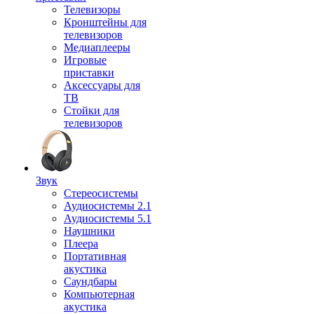
Телевизоры
Кронштейны для
телевизоров
Медиаплееры
Игровые
приставки
Аксессуары для
ТВ
Стойки для
телевизоров
Звук
Стереосистемы
Аудиосистемы 2.1
Аудиосистемы 5.1
Наушники
Плеера
Портативная
акустика
Саундбары
Компьютерная
акустика