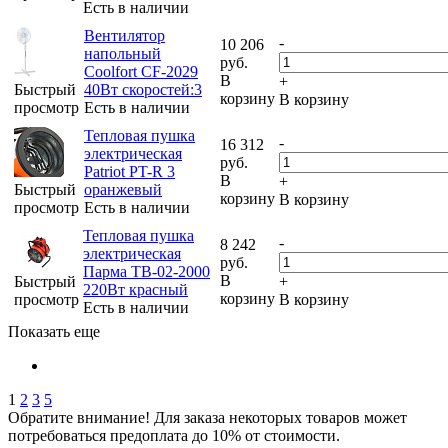
Есть в наличии
Вентилятор
-
10 206
напольный
руб.
Coolfort CF-2029
В
+
Быстрый
40Вт скоростей:3
корзину
В корзину
просмотр
Есть в наличии
Тепловая пушка
-
16 312
электрическая
руб.
Patriot PT-R 3
В
+
Быстрый
оранжевый
корзину
В корзину
просмотр
Есть в наличии
Тепловая пушка
-
8 242
электрическая
руб.
Парма ТВ-02-2000
В
Быстрый
+
220Вт красный
корзину
просмотр
В корзину
Есть в наличии
Показать еще
1
2
3
5
Обратите внимание! Для заказа некоторых товаров может
потребоваться предоплата до 10% от стоимости.