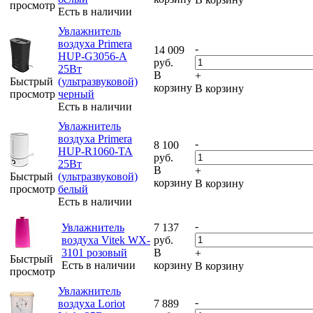
просмотр
Есть в наличии
Увлажнитель
воздуха Primera
-
14 009
HUP-G3056-A
руб.
25Вт
В
+
Быстрый
(ультразвуковой)
корзину
В корзину
просмотр
черный
Есть в наличии
Увлажнитель
воздуха Primera
-
8 100
HUP-R1060-TA
руб.
25Вт
В
+
Быстрый
(ультразвуковой)
корзину
В корзину
просмотр
белый
Есть в наличии
-
Увлажнитель
7 137
воздуха Vitek WX-
руб.
3101 розовый
В
+
Быстрый
Есть в наличии
корзину
В корзину
просмотр
Увлажнитель
-
воздуха Loriot
7 889