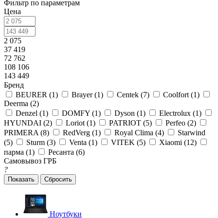
Фильтр по параметрам
Цена
2 075
37 419
72 762
108 106
143 449
Бренд
BEURER (
1
)
Brayer (
1
)
Centek (
7
)
Coolfort (
1
)
Deerma (
2
)
Denzel (
1
)
DOMFY (
1
)
Dyson (
1
)
Electrolux (
1
)
HYUNDAI (
2
)
Loriot (
1
)
PATRIOT (
5
)
Perfeo (
2
)
PRIMERA (
8
)
RedVerg (
1
)
Royal Clima (
4
)
Starwind
(
5
)
Sturm (
3
)
Venta (
1
)
VITEK (
5
)
Xiaomi (
12
)
парма (
1
)
Ресанта (
6
)
Самовывоз ГРБ
?
Сбросить
Ноутбуки