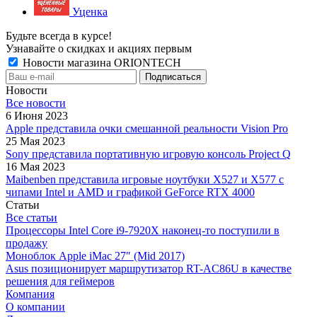
Уценка
Будьте всегда в курсе!
Узнавайте о скидках и акциях первым
Новости магазина ORIONTECH
Новости
Все новости
6 Июня 2023
Apple представила очки смешанной реальности Vision Pro
25 Мая 2023
Sony представила портативную игровую консоль Project Q
16 Мая 2023
Maibenben представила игровые ноутбуки X527 и X577 с
чипами Intel и AMD и графикой GeForce RTX 4000
Статьи
Все статьи
Процессоры Intel Core i9-7920X наконец-то поступили в
продажу
Моноблок Apple iMac 27″ (Mid 2017)
Asus позиционирует маршрутизатор RT-AC86U в качестве
решения для геймеров
Компания
О компании