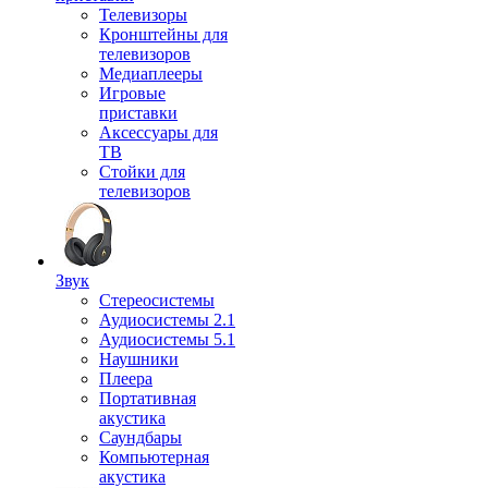
Телевизоры
Кронштейны для
телевизоров
Медиаплееры
Игровые
приставки
Аксессуары для
ТВ
Стойки для
телевизоров
Звук
Стереосистемы
Аудиосистемы 2.1
Аудиосистемы 5.1
Наушники
Плеера
Портативная
акустика
Саундбары
Компьютерная
акустика