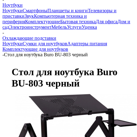
Ноутбуки
Ноутбуки
Смартфоны
Планшеты и книги
Телевизоры и
приставки
Звук
Компьютерная техника и
периферия
Комплектующие
Бытовая техника
Для офиса
Дом и
сад
Электроинструмент
Мебель
Услуги
Уценка
-
Охлаждающие подставки
Ноутбуки
Сумки для ноутбуков
Адаптеры питания
Комплектующие для ноутбуков
-
Стол для ноутбука Buro BU-803 черный
Стол для ноутбука Buro
BU-803 черный