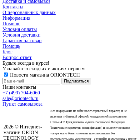
Доставка и самовывоз
Контакты
О персональных данных
Информация
Помощь
Условия оплаты
Условия доставки
Гарантия на товар
Помощь
Блог
Вопрос-ответ
Будьте всегда в курсе!
Узнавайте о скидках и акциях первым
Новости магазина ORIONTECH
Наши контакты
+7 (499) 704-6060
sale@oriontech.ru
Пункт самовывоза
Вся информация на сайте носит справочный характер и не
является публичной офертой, определяемой положениями
Статьи 437 Гражданского кодекса Российской Федерации.
2026 © Интернет-
Технические параметры (спецификация) и комплект поставки
магазин ORION
товара могут быть изменены производителем без
TECHNOLOGY
предварительного уведомления. Уточняйте информацию у наших