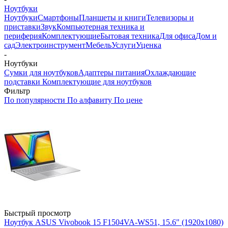
Ноутбуки
Ноутбуки
Смартфоны
Планшеты и книги
Телевизоры и
приставки
Звук
Компьютерная техника и
периферия
Комплектующие
Бытовая техника
Для офиса
Дом и
сад
Электроинструмент
Мебель
Услуги
Уценка
-
Ноутбуки
Сумки для ноутбуков
Адаптеры питания
Охлаждающие
подставки
Комплектующие для ноутбуков
Фильтр
По популярности
По алфавиту
По цене
Быстрый просмотр
Ноутбук ASUS Vivobook 15 F1504VA-WS51, 15.6" (1920x1080)