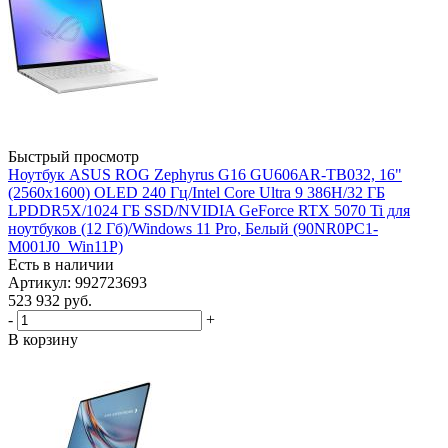
Быстрый просмотр
Ноутбук ASUS ROG Zephyrus G16 GU606AR-TB032, 16"
(2560x1600) OLED 240 Гц/Intel Core Ultra 9 386H/32 ГБ
LPDDR5X/1024 ГБ SSD/NVIDIA GeForce RTX 5070 Ti для
ноутбуков (12 Гб)/Windows 11 Pro, Белый (90NR0PC1-
M001J0_Win11P)
Есть в наличии
Артикул: 992723693
523 932
руб.
-
+
В корзину