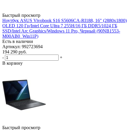
Быстрый просмотр
Ноутбук ASUS Vivobook S16 S5606CA-RI188, 16" (2880x1800)
OLED 120 Гц/Intel Core Ultra 7 255H/16 ГБ DDR5/1024 ГБ
SSD/Intel Arc Graphics/Windows 11 Pro, Черный (90NB1553-
M00AB0_Win11P)
Есть в наличии
Артикул: 992723694
194 290
руб.
-
+
В корзину
Быстрый просмотр