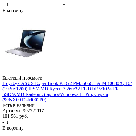
-
+
В корзину
Быстрый просмотр
Ноутбук ASUS ExpertBook P3 G2 PM3606CHA-MB0080X, 16"
(1920x1200) IPS/AMD Ryzen 7 260/32 ГБ DDR5/1024 ГБ
SSD/AMD Radeon Graphics/Windows 11 Pro, Серый
(90NX09T2-M002P0)
Есть в наличии
Артикул: 992721117
181 561
руб.
-
+
В корзину