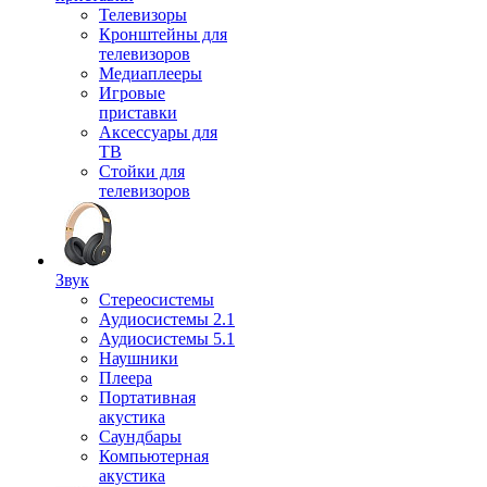
Телевизоры
Кронштейны для
телевизоров
Медиаплееры
Игровые
приставки
Аксессуары для
ТВ
Стойки для
телевизоров
Звук
Стереосистемы
Аудиосистемы 2.1
Аудиосистемы 5.1
Наушники
Плеера
Портативная
акустика
Саундбары
Компьютерная
акустика