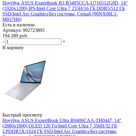
Ноутбук ASUS Expertbook B3 B3405CCA-U716512G0D, 14"
(1920x1200) IPS/Intel Core Ultra 7 255H/16 ГБ DDR5/512 ГБ
SSD/Intel Arc Graphics/Без системы, Серый (90NX08L1-
M017H0)
Есть в наличии
Артикул: 992723895
194 289
руб.
-
+
В корзину
Быстрый просмотр
Ноутбук ASUS ExpertBook Ultra B9406CAA-TH0447, 14"
(2880x1800) OLED 120 Гц/Intel Core Ultra 7 356H/32 ГБ
LPDDR5X/1024 ГБ SSD/Intel Arc Graphics/Без системы,