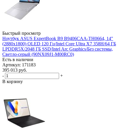
Быстрый просмотр
Ноутбук ASUS ExpertBook B9 B9406CAA-TH0664, 14"
(2880x1800) OLED 120 Гц/Intel Core Ultra X7 358H/64 ГБ
LPDDR5X/2048 ГБ SSD/Intel Arc Graphics/Без системы,
Светло-серый (90NX09J1-M00RC0)
Есть в наличии
Артикул: 171183
395 013
руб.
-
+
В корзину