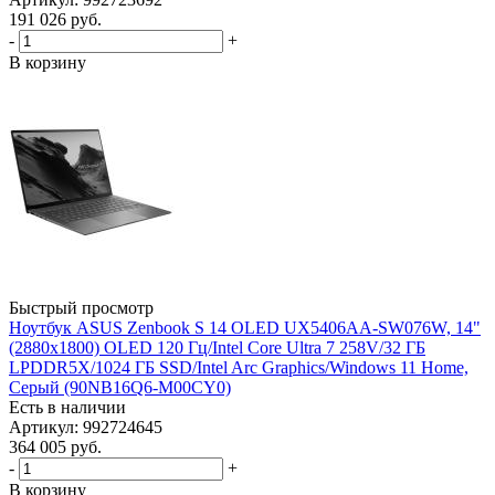
191 026
руб.
-
+
В корзину
Быстрый просмотр
Ноутбук ASUS Zenbook S 14 OLED UX5406AA-SW076W, 14"
(2880x1800) OLED 120 Гц/Intel Core Ultra 7 258V/32 ГБ
LPDDR5X/1024 ГБ SSD/Intel Arc Graphics/Windows 11 Home,
Серый (90NB16Q6-M00CY0)
Есть в наличии
Артикул: 992724645
364 005
руб.
-
+
В корзину