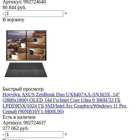
Артикул: 992724640
80 844
руб.
-
+
В корзину
Быстрый просмотр
Ноутбук ASUS ZenBook Duo UX8407AA-SN363X, 14"
(2880x1800) OLED 144 Гц/Intel Core Ultra 9 386H/32 ГБ
LPDDR5X/1024 ГБ SSD/Intel Arc Graphics/Windows 11 Pro,
Серый (90NB16V1-M00L90)
Есть в наличии
Артикул: 992724637
377 062
руб.
-
+