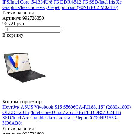
IPS/Intel Core i5-1334U/8 ГБ DDR4/512 ГБ SSD/Intel Iris Xe
Graphics/Без системы, Серебристый (90NB10J2-M02410)
Есть в наличии
Артикул: 992726350
96 721
руб.
-
+
В корзину
Быстрый просмотр
Ноутбук ASUS Vivobook S16 S5606CA-RI188, 16" (2880x1800)
OLED 120 Гц/Intel Core Ultra 7 255H/16 ГБ DDR5/1024 ГБ
SSD/Intel Arc Graphics/Без системы, Черный (90NB1553-
M00AB0)
Есть в наличии
Артикул: 992723692