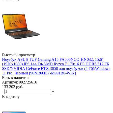
Быстрый просмотр
Ноутбук ASUS TUF Gaming A15 FA506NCQ-HN032, 15.6"
(1920x1080) IPS 144 Гц/AMD Ryzen 7 170/16 ГБ DDR5/512 ГБ
SSD/NVIDIA GeForce RTX 3050 для ноутбуков (4 Гб)/Windows
11 Pro, Черный (90NR0QE7-M001B0-WIN)
Есть в наличии
Артикул: 992725616
133 202
руб.
-
+
В корзину