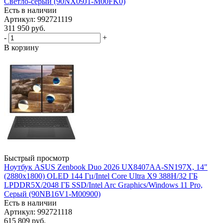
Светло-серый (90NX09J1-M00FK0)
Есть в наличии
Артикул: 992721119
311 950
руб.
-
+
В корзину
Быстрый просмотр
Ноутбук ASUS Zenbook Duo 2026 UX8407AA-SN197X, 14"
(2880x1800) OLED 144 Гц/Intel Core Ultra X9 388H/32 ГБ
LPDDR5X/2048 ГБ SSD/Intel Arc Graphics/Windows 11 Pro,
Серый (90NB16V1-M00900)
Есть в наличии
Артикул: 992721118
615 809
руб.